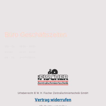
Büro Geschäftszeiten
Mo
–
Do
08:00
–
16:00
Freitag
08:00
–
14:00
Sa
–
So
Geschlossen
Urheberrecht © W. H. Fischer Zentralschmiertechnik GmbH
Vertrag widerrufen