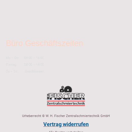
Büro Geschäftszeiten
Mo
–
Do
08:00
–
16:00
Freitag
08:00
–
14:00
Sa
–
So
Geschlossen
Urheberrecht © W. H. Fischer Zentralschmiertechnik GmbH
Vertrag widerrufen