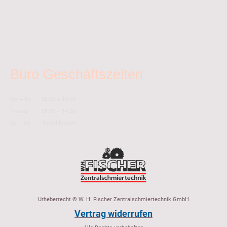
Büro Geschäftszeiten
Mo
–
Do
08:00
–
16:00
Freitag
08:00
–
14:00
Sa
–
So
Geschlossen
Urheberrecht © W. H. Fischer Zentralschmiertechnik GmbH
Vertrag widerrufen