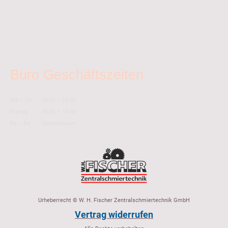
Büro Geschäftszeiten
Mo
–
Do
08:00
–
16:00
Freitag
08:00
–
14:00
Sa
–
So
Geschlossen
Urheberrecht © W. H. Fischer Zentralschmiertechnik GmbH
Vertrag widerrufen