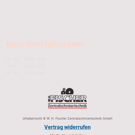
Büro Geschäftszeiten
Mo
–
Do
08:00
–
16:00
Freitag
08:00
–
14:00
Sa
–
So
Geschlossen
Urheberrecht © W. H. Fischer Zentralschmiertechnik GmbH
Vertrag widerrufen