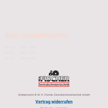
Büro Geschäftszeiten
Mo
–
Do
08:00
–
16:00
Freitag
08:00
–
14:00
Sa
–
So
Geschlossen
Urheberrecht © W. H. Fischer Zentralschmiertechnik GmbH
Vertrag widerrufen