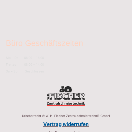
Büro Geschäftszeiten
Mo
–
Do
08:00
–
16:00
Freitag
08:00
–
14:00
Sa
–
So
Geschlossen
Urheberrecht © W. H. Fischer Zentralschmiertechnik GmbH
Vertrag widerrufen