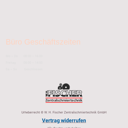
Büro Geschäftszeiten
Mo
–
Do
08:00
–
16:00
Freitag
08:00
–
14:00
Sa
–
So
Geschlossen
Urheberrecht © W. H. Fischer Zentralschmiertechnik GmbH
Vertrag widerrufen