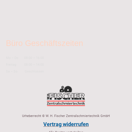
Büro Geschäftszeiten
Mo
–
Do
08:00
–
16:00
Freitag
08:00
–
14:00
Sa
–
So
Geschlossen
Urheberrecht © W. H. Fischer Zentralschmiertechnik GmbH
Vertrag widerrufen