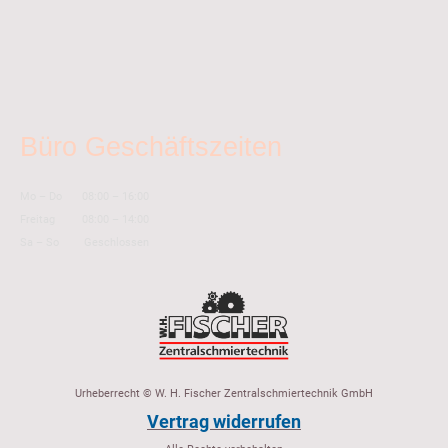
Büro Geschäftszeiten
Mo
–
Do
08:00
–
16:00
Freitag
08:00
–
14:00
Sa
–
So
Geschlossen
Urheberrecht © W. H. Fischer Zentralschmiertechnik GmbH
Vertrag widerrufen