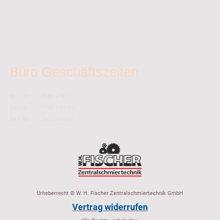
Büro Geschäftszeiten
Mo
–
Do
08:00
–
16:00
Freitag
08:00
–
14:00
Sa
–
So
Geschlossen
Urheberrecht © W. H. Fischer Zentralschmiertechnik GmbH
Vertrag widerrufen