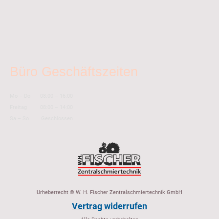
Büro Geschäftszeiten
Mo
–
Do
08:00
–
16:00
Freitag
08:00
–
14:00
Sa
–
So
Geschlossen
Urheberrecht © W. H. Fischer Zentralschmiertechnik GmbH
Vertrag widerrufen