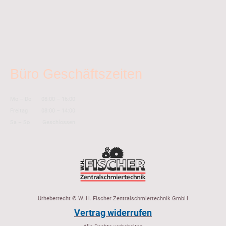
Büro Geschäftszeiten
Mo
–
Do
08:00
–
16:00
Freitag
08:00
–
14:00
Sa
–
So
Geschlossen
Urheberrecht © W. H. Fischer Zentralschmiertechnik GmbH
Vertrag widerrufen