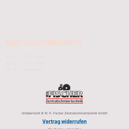
Büro Geschäftszeiten
Mo
–
Do
08:00
–
16:00
Freitag
08:00
–
14:00
Sa
–
So
Geschlossen
Urheberrecht © W. H. Fischer Zentralschmiertechnik GmbH
Vertrag widerrufen