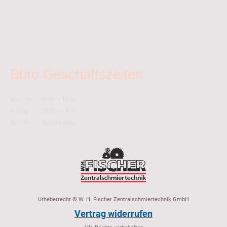
Büro Geschäftszeiten
Mo
–
Do
08:00
–
16:00
Freitag
08:00
–
14:00
Sa
–
So
Geschlossen
Urheberrecht © W. H. Fischer Zentralschmiertechnik GmbH
Vertrag widerrufen