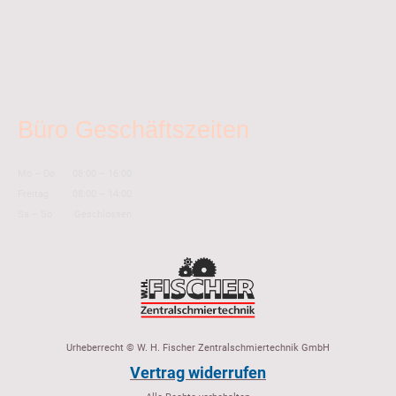
Büro Geschäftszeiten
Mo
–
Do
08:00
–
16:00
Freitag
08:00
–
14:00
Sa
–
So
Geschlossen
Urheberrecht © W. H. Fischer Zentralschmiertechnik GmbH
Vertrag widerrufen