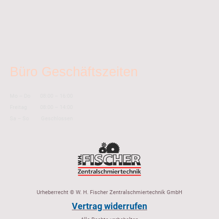
Büro Geschäftszeiten
Mo
–
Do
08:00
–
16:00
Freitag
08:00
–
14:00
Sa
–
So
Geschlossen
Urheberrecht © W. H. Fischer Zentralschmiertechnik GmbH
Vertrag widerrufen