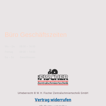
Büro Geschäftszeiten
Mo
–
Do
08:00
–
16:00
Freitag
08:00
–
14:00
Sa
–
So
Geschlossen
Urheberrecht © W. H. Fischer Zentralschmiertechnik GmbH
Vertrag widerrufen