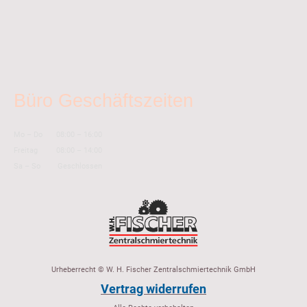
Büro Geschäftszeiten
Mo
–
Do
08:00
–
16:00
Freitag
08:00
–
14:00
Sa
–
So
Geschlossen
Urheberrecht © W. H. Fischer Zentralschmiertechnik GmbH
Vertrag widerrufen