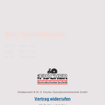
Büro Geschäftszeiten
Mo
–
Do
08:00
–
16:00
Freitag
08:00
–
14:00
Sa
–
So
Geschlossen
Urheberrecht © W. H. Fischer Zentralschmiertechnik GmbH
Vertrag widerrufen