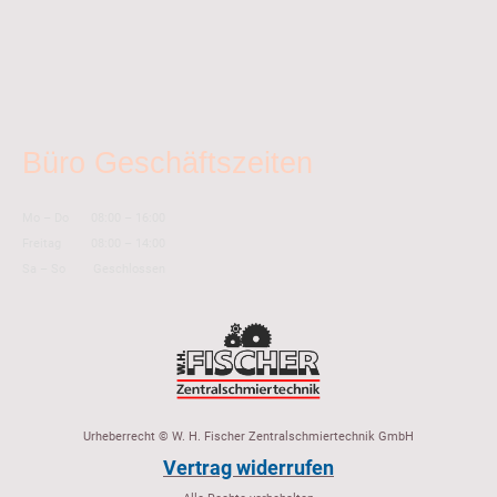
Büro Geschäftszeiten
Mo
–
Do
08:00
–
16:00
Freitag
08:00
–
14:00
Sa
–
So
Geschlossen
Urheberrecht © W. H. Fischer Zentralschmiertechnik GmbH
Vertrag widerrufen