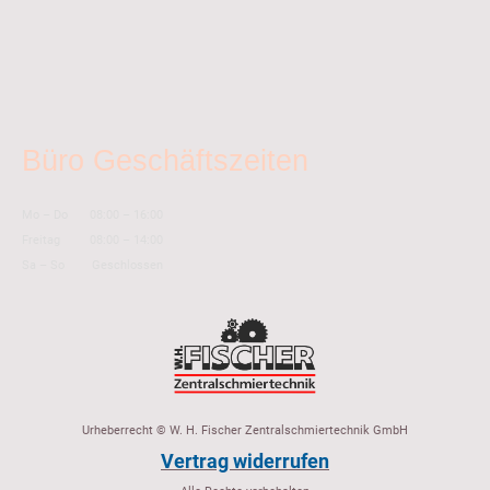
Büro Geschäftszeiten
Mo
–
Do
08:00
–
16:00
Freitag
08:00
–
14:00
Sa
–
So
Geschlossen
Urheberrecht © W. H. Fischer Zentralschmiertechnik GmbH
Vertrag widerrufen