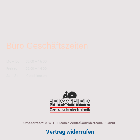
Büro Geschäftszeiten
Mo
–
Do
08:00
–
16:00
Freitag
08:00
–
14:00
Sa
–
So
Geschlossen
Urheberrecht © W. H. Fischer Zentralschmiertechnik GmbH
Vertrag widerrufen