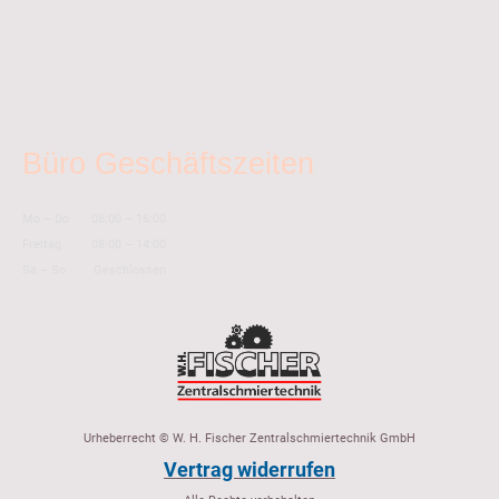
Büro Geschäftszeiten
Mo
–
Do
08:00
–
16:00
Freitag
08:00
–
14:00
Sa
–
So
Geschlossen
Urheberrecht © W. H. Fischer Zentralschmiertechnik GmbH
Vertrag widerrufen